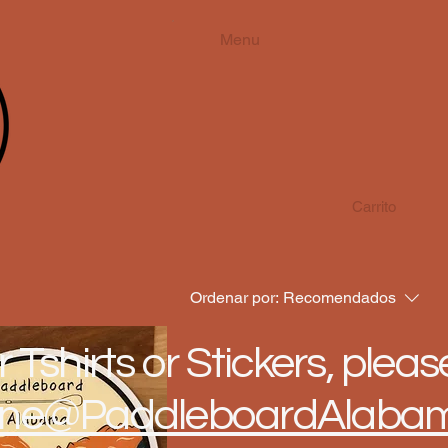
Menu
Carrito
Ordenar por:
Recomendados
 Tshirts or Stickers, pleas
ne@PaddleboardAlaba