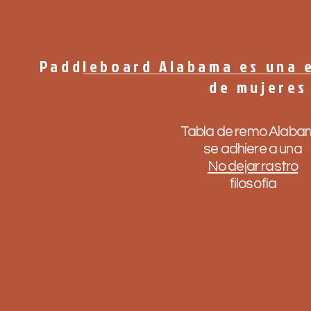
Paddleboard Alabama es una 
de mujeres
Tabla de remo Alab
se adhiere a una
No dejar rastro
filosofía