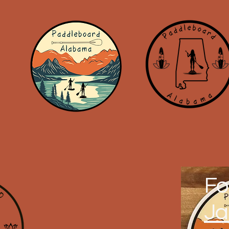
For
Ja